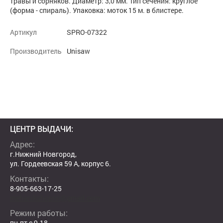
травы и сорняков. Диаметр: 3,0 мм. Тип сечения: круглое
(форма - спираль). Упаковка: моток 15 м. в блистере.
Артикул
SPRO-07322
Производитель
Unisaw
ЦЕНТР ВЫДАЧИ:
Адрес:
г.Нижний Новгород,
ул. Гордеевская 59 А, корпус 6.
Контакты:
8-905-663-17-25
mehanikshopnn@gmail.com
Режим работы:
пн-пт с 9-18