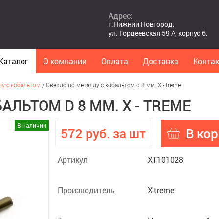
Адрес:
г.Нижний Новгород,
ул. Гордеевская 59 А, корпус 6.
Каталог
О компании
Оплата
Доставка
Конта
лу с кобальтом
/
Сверло по металлу с кобальтом d 8 мм. X - treme
АЛЬТОМ D 8 ММ. X - TREME
В наличии
572 руб. за шт
В кор
Артикул
XT101028
Производитель
X-treme