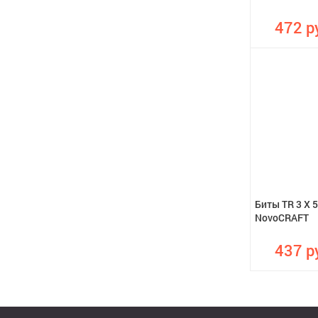
472 р
Биты TR 3 X 5
NovoCRAFT
437 р