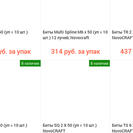
0 (уп = 10 шт.)
Биты Multi Spline M6 x 50 (уп = 10
Биты TR 2 X
шт.) 12 лучей, Novocraft
NovoCRAF
уб. за упак
314 руб. за упак
437 
В наличии
В наличии
0 (уп = 10 шт.)
Биты SQ 2 X 50 (уп = 10 шт.)
Биты TS 6 X
NovoCRAFT
NovoCRAF