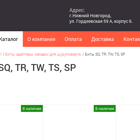
Адрес:
г.Нижний Новгород,
ул. Гордеевская 59 А, корпус 6.
Каталог
О компании
Оплата
Доставка
Конта
г
/
Биты, адаптеры, насадки для шуруповерта.
/
Биты SQ, TR, TW, TS, SP
Q, TR, TW, TS, SP
В наличии
В наличии