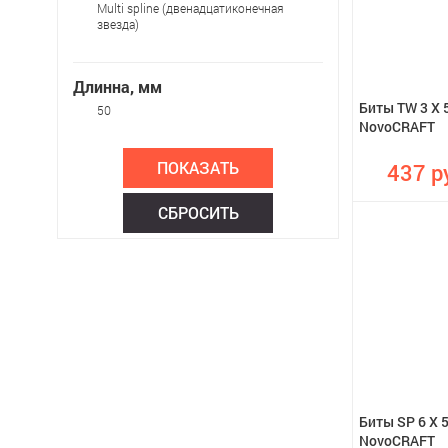
Multi spline (двенадцатиконечная
звезда)
Длинна, мм
Биты TW 3 X 5
50
NovoCRAFT
437 р
Биты SP 6 X 5
NovoCRAFT